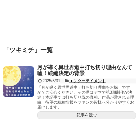
「
ツキミチ
」
一覧
月が導く異世界道中打ち切り理由なんて
嘘！続編決定の背景
2025/5/31
エンターテイメント
「月が導く異世界道中」打ち切り理由をお探しです
か？ご安心ください、その噂はデマで第3期制作が決
定！本記事では打ち切り説の真相、作品が愛される理
由、待望の続編情報をファンの皆様へ分かりやすくお
届けします。
記事を読む