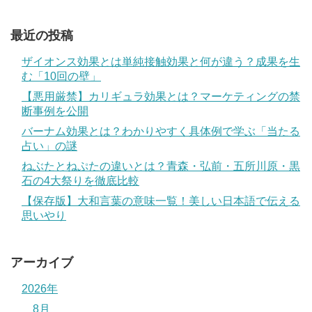
最近の投稿
ザイオンス効果とは単純接触効果と何が違う？成果を生
む「10回の壁」
【悪用厳禁】カリギュラ効果とは？マーケティングの禁
断事例を公開
バーナム効果とは？わかりやすく具体例で学ぶ「当たる
占い」の謎
ねぶたとねぷたの違いとは？青森・弘前・五所川原・黒
石の4大祭りを徹底比較
【保存版】大和言葉の意味一覧！美しい日本語で伝える
思いやり
アーカイブ
2026年
8月