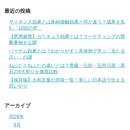
最近の投稿
ザイオンス効果とは単純接触効果と何が違う？成果を生
む「10回の壁」
【悪用厳禁】カリギュラ効果とは？マーケティングの禁
断事例を公開
バーナム効果とは？わかりやすく具体例で学ぶ「当たる
占い」の謎
ねぶたとねぷたの違いとは？青森・弘前・五所川原・黒
石の4大祭りを徹底比較
【保存版】大和言葉の意味一覧！美しい日本語で伝える
思いやり
アーカイブ
2026年
8月