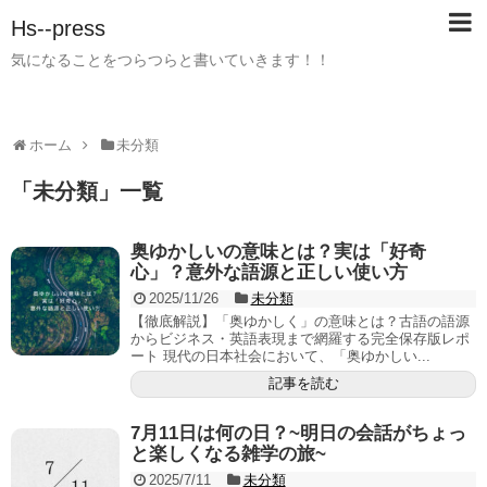
Hs--press
気になることをつらつらと書いていきます！！
ホーム
未分類
「
未分類
」
一覧
奥ゆかしいの意味とは？実は「好奇
心」？意外な語源と正しい使い方
2025/11/26
未分類
【徹底解説】「奥ゆかしく」の意味とは？古語の語源
からビジネス・英語表現まで網羅する完全保存版レポ
ート 現代の日本社会において、「奥ゆかしい...
記事を読む
7月11日は何の日？~明日の会話がちょっ
と楽しくなる雑学の旅~
2025/7/11
未分類