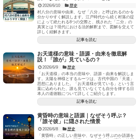
2026/6/10
歴史
村八分の意味や由来、なぜ「八分」と呼ばれるのかを
分かりやすく解説します。江戸時代から続く村落の掟
によって絶たれる8つの交際と、残された「二分」の
真実とは？現代における法的解釈まで、図解を交えて
詳しく紐解きます。
記事を読む
お天道様の意味・語源・由来を徹底解
説！「誰が」見ているの？
2026/6/9
歴史
「お天道様」の本当の意味や、語源・由来を解説しま
す。太陽を神様とするルーツは、古代中国の「天道」
思想にありました。「お天道様が見ている」という言
葉に込められた、誰も見ていなくても自分を律する日
本人の道徳観について詳しくご紹介します。
記事を読む
黄昏時の意味と語源｜なぜそう呼ぶ？
「誰そ彼」に隠された情景
2026/6/8
歴史
「黄昏時」の正しい意味や、なぜそう呼ぶのか語源を