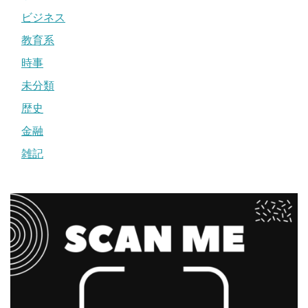
ビジネス
教育系
時事
未分類
歴史
金融
雑記