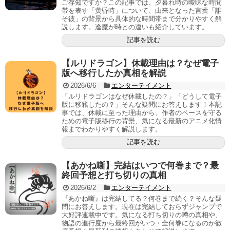
ご存知ですか？この記事では、夕暮れ時の曖昧な時間
帯を表す「黄昏時」について、由来となった言葉「誰
そ彼」の背景から具体的な時間帯まで分かりやすく解
説します。逢魔が時との違いも紹介しています。
記事を読む
【ルリドラゴン】休載理由は？なぜ電子
版へ移行したか真相を解説
2026/6/6
エンターテイメント
「ルリドラゴンはなぜ休載したの？」「どうして電子
版に移籍したの？」そんな疑問にお答えします！本記
事では、休載に至った理由から、作者のペースを守る
ための電子版移行の背景、気になる最新のアニメ化情
報までわかりやすく解説します。
記事を読む
【あかね噺】完結はいつで何巻まで？最
終回予想と打ち切りの真相
2026/6/2
エンターテイメント
『あかね噺』は完結してる？何巻まで続く？そんな疑
問にお答えします。現在は完結しておらずジャンプで
大好評連載中です。気になる打ち切りの噂の真相や、
物語の進行度から最終回がいつ・全何巻になるのか徹