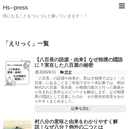
Hs--press
気になることをつらつらと書いていきます！！
「
えりっく
」
一覧
【八百長の語源・由来】なぜ相撲の隠語
に？実在した八百屋の秘密
2026/6/11
歴史
「八百長」の語源や由来が、実は大相撲ではなく「八
百屋」にあることをご存知ですか？本記事では、明治
時代の八百屋「長兵衛」が相撲の親方と打った囲碁か
ら生まれた意外なエピソードを解説します。なぜ相撲
界の隠語として定着したのか、その歴史的背景を分か
りやすくまとめました。
記事を読む
村八分の意味と由来をわかりやすく解
説！なぜ八分？例外の二つとは