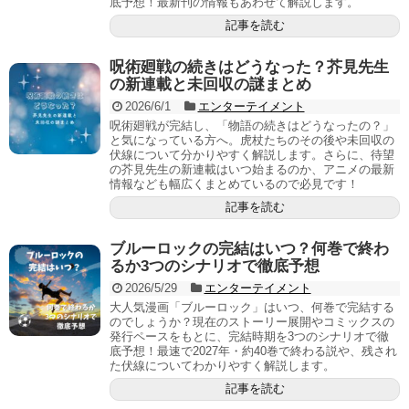
底予想！最新刊の情報もあわせて解説します。
記事を読む
呪術廻戦の続きはどうなった？芥見先生
の新連載と未回収の謎まとめ
2026/6/1
エンターテイメント
呪術廻戦が完結し、「物語の続きはどうなったの？」
と気になっている方へ。虎杖たちのその後や未回収の
伏線について分かりやすく解説します。さらに、待望
の芥見先生の新連載はいつ始まるのか、アニメの最新
情報なども幅広くまとめているので必見です！
記事を読む
ブルーロックの完結はいつ？何巻で終わ
るか3つのシナリオで徹底予想
2026/5/29
エンターテイメント
大人気漫画「ブルーロック」はいつ、何巻で完結する
のでしょうか？現在のストーリー展開やコミックスの
発行ペースをもとに、完結時期を3つのシナリオで徹
底予想！最速で2027年・約40巻で終わる説や、残され
た伏線についてわかりやすく解説します。
記事を読む