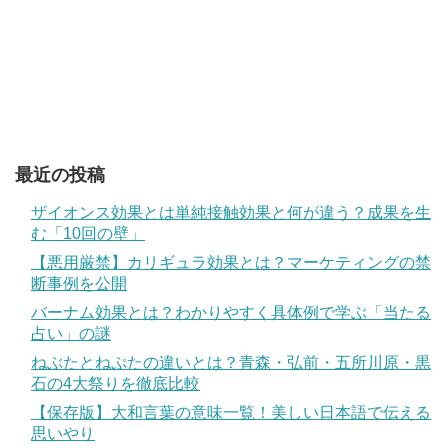
最近の投稿
ザイオンス効果とは単純接触効果と何が違う？成果を生
む「10回の壁」
【悪用厳禁】カリギュラ効果とは？マーケティングの禁
断事例を公開
バーナム効果とは？わかりやすく具体例で学ぶ「当たる
占い」の謎
ねぶたとねぷたの違いとは？青森・弘前・五所川原・黒
石の4大祭りを徹底比較
【保存版】大和言葉の意味一覧！美しい日本語で伝える
思いやり