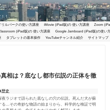
す！！
ドリルパークの使い方講座
iMovie (iPad版)の 使い方講座
Zoom (
 Classroom (iPad版)の 使い方講座
Google Jamboard (iPad版)の使
座
タブレットの基本操作
YouTubeチャンネル紹介
サイトマップ
の真相は？底なし都市伝説の正体を徹
歴史
深夜ラジオで語られた底なしの穴の伝説。死んだ犬が蘇
する…その奇妙な物語の始まりから、科学的な検証で明