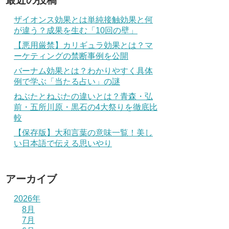
最近の投稿
ザイオンス効果とは単純接触効果と何
が違う？成果を生む「10回の壁」
【悪用厳禁】カリギュラ効果とは？マ
ーケティングの禁断事例を公開
バーナム効果とは？わかりやすく具体
例で学ぶ「当たる占い」の謎
ねぶたとねぷたの違いとは？青森・弘
前・五所川原・黒石の4大祭りを徹底比
較
【保存版】大和言葉の意味一覧！美し
い日本語で伝える思いやり
アーカイブ
2026年
8月
7月