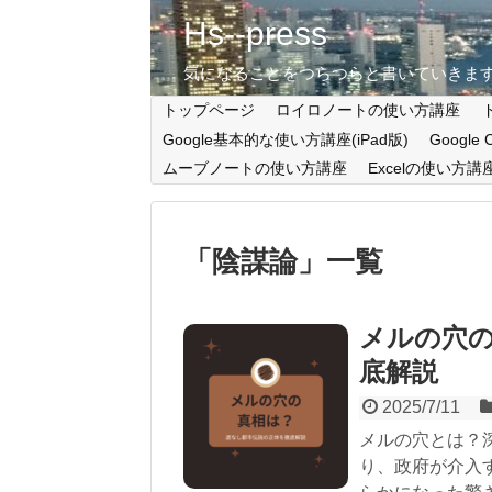
Hs--press
気になることをつらつらと書いていきま
トップページ
ロイロノートの使い方講座
Google基本的な使い方講座(iPad版)
Google
ムーブノートの使い方講座
Excelの使い方講
「
陰謀論
」
一覧
メルの穴
底解説
2025/7/11
メルの穴とは？
り、政府が介入