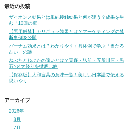
最近の投稿
ザイオンス効果とは単純接触効果と何が違う？成果を生
む「10回の壁」
【悪用厳禁】カリギュラ効果とは？マーケティングの禁
断事例を公開
バーナム効果とは？わかりやすく具体例で学ぶ「当たる
占い」の謎
ねぶたとねぷたの違いとは？青森・弘前・五所川原・黒
石の4大祭りを徹底比較
【保存版】大和言葉の意味一覧！美しい日本語で伝える
思いやり
アーカイブ
2026年
8月
7月